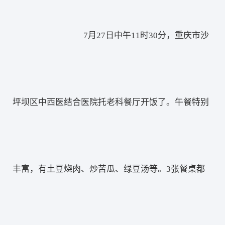
网络杂志
公司新闻
卫生技术资格考试助考
医院EAP项目咨询
行业资讯
7月27日中午11时30分，重庆市沙
师资展示
杂志介绍
医务社工师
考试信息
医院职业化管理杂志
联系我们
坪坝区中西医结合医院托老科餐厅开饭了。午餐特别
职业标准
资料下载
联系方式
政策法规
证书查询
丰富，有土豆烧肉、炒苦瓜、绿豆汤等。3张餐桌都
新闻动态