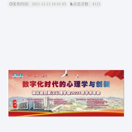
网络杂志
公司新闻
发布时间：2021-12-15 16:01:05
点击次数：4125
卫生技术资格考试助考
医院EAP项目咨询
行业资讯
师资展示
杂志介绍
医务社工师
考试信息
医院职业化管理杂志
联系我们
职业标准
资料下载
联系方式
政策法规
证书查询
新闻动态