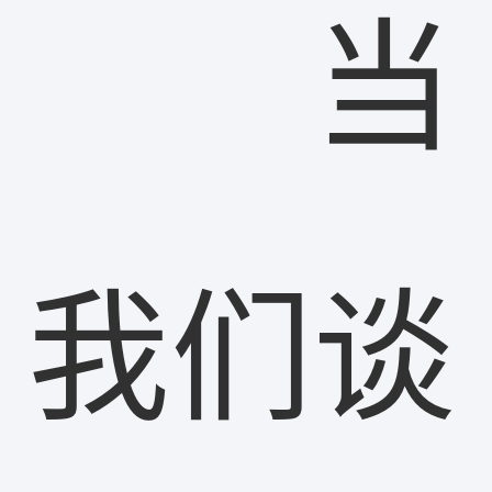
网络杂志
公司新闻
当
卫生技术资格考试助考
医院EAP项目咨询
行业资讯
师资展示
杂志介绍
医务社工师
考试信息
医院职业化管理杂志
联系我们
职业标准
资料下载
联系方式
我们谈
政策法规
证书查询
新闻动态