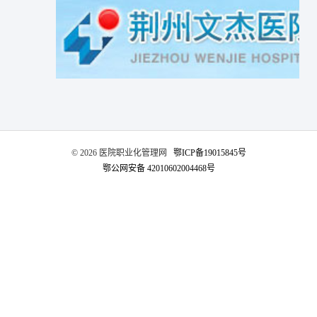
网络杂志
公司新闻
卫生技术资格考试助考
医院EAP项目咨询
行业资讯
师资展示
杂志介绍
医务社工师
考试信息
医院职业化管理杂志
联系我们
职业标准
资料下载
©️ 2026 医院职业化管理网
鄂ICP备19015845号
联系方式
鄂公网安备 42010602004468号
政策法规
证书查询
新闻动态